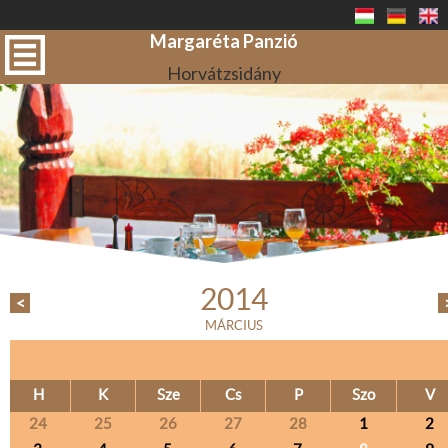
Margaréta Panzió
Horvátzsidány
2014
<
MÁRCIUS
H
K
Sze
Cs
P
Szo
V
24
25
26
27
28
1
2