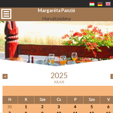
Margaréta Panzió
Horvátzsidány
2025
<
JÚLIUS
H
K
Sze
Cs
P
Szo
V
30
1
2
3
4
5
6