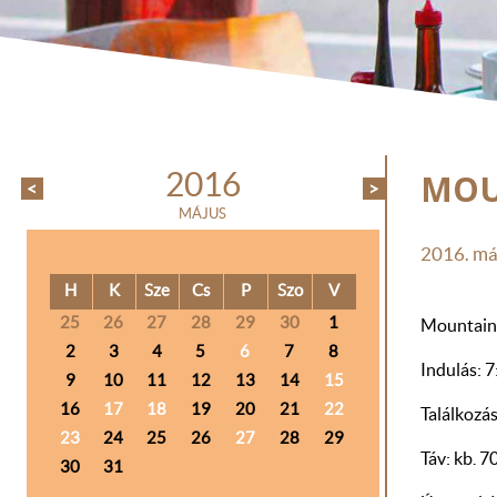
MOU
2016
<
>
MÁJUS
2016. máj
H
K
Sze
Cs
P
Szo
V
25
26
27
28
29
30
1
Mountain 
2
3
4
5
6
7
8
Indulás: 
9
10
11
12
13
14
15
16
17
18
19
20
21
22
Találkozá
23
24
25
26
27
28
29
Táv: kb. 7
30
31