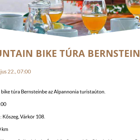
NTAIN BIKE TÚRA BERNSTEI
us 22., 07:00
bike túra Bernsteinbe az Alpannonia turistaúton.
7:00
s: Kőszeg, Várkör 108.
0 km