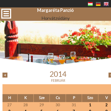
Margaréta Panzió
Horvátzsidány
2014
<
FEBRUÁR
H
K
Sze
Cs
P
Szo
V
27
28
29
30
31
1
2