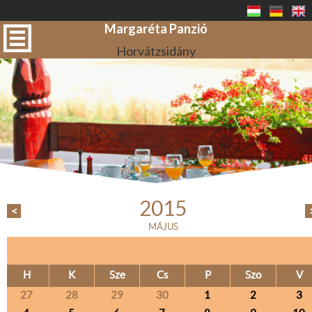
Margaréta Panzió
Horvátzsidány
2015
<
MÁJUS
H
K
Sze
Cs
P
Szo
V
27
28
29
30
1
2
3