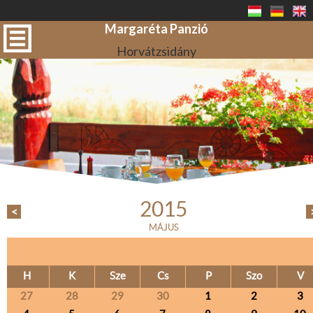
Margaréta Panzió
Horvátzsidány
2015
<
MÁJUS
H
K
Sze
Cs
P
Szo
V
27
28
29
30
1
2
3