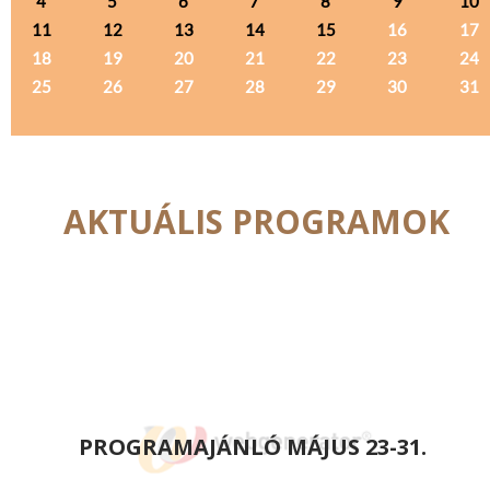
4
5
6
7
8
9
10
11
12
13
14
15
16
17
18
19
20
21
22
23
24
25
26
27
28
29
30
31
AKTUÁLIS PROGRAMOK
PROGRAMAJÁNLÓ MÁJUS 23-31.