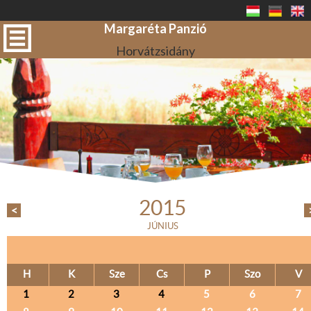
Margaréta Panzió
Horvátzsidány
2015
<
JÚNIUS
H
K
Sze
Cs
P
Szo
V
1
2
3
4
5
6
7