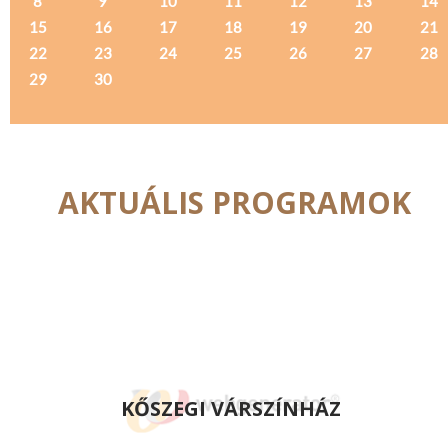
8
9
10
11
12
13
14
15
16
17
18
19
20
21
22
23
24
25
26
27
28
29
30
AKTUÁLIS PROGRAMOK
KŐSZEGI VÁRSZÍNHÁZ