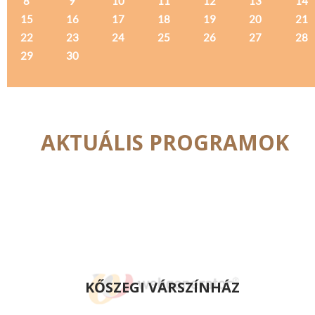
8
9
10
11
12
13
14
15
16
17
18
19
20
21
22
23
24
25
26
27
28
29
30
AKTUÁLIS PROGRAMOK
KŐSZEGI VÁRSZÍNHÁZ