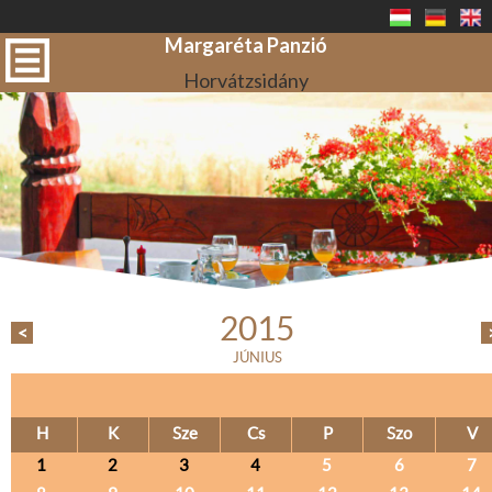
Margaréta Panzió
Horvátzsidány
2015
<
JÚNIUS
H
K
Sze
Cs
P
Szo
V
1
2
3
4
5
6
7